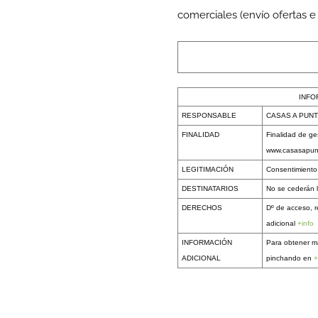
comerciales (envío ofertas e
INFO
RESPONSABLE
CASAS A PUNT
FINALIDAD
Finalidad de ge
www.casasapun
LEGITIMACIÓN
Consentimiento
DESTINATARIOS
No se cederán l
DERECHOS
Dº de acceso, r
adicional
+info
INFORMACIÓN
Para obtener m
ADICIONAL
pinchando en
+