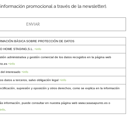
 información promocional a través de la newsletter).
RMACIÓN BÁSICA SOBRE PROTECCIÓN DE DATOS
O HOME STAGING,S.L.
+info
stión administrativa y gestión comercial de los datos recogidos en la página web
to.es
+info
 del interesado
+info
os datos a terceros, salvo obligación legal
+info
ectificación, supresión y oposición y otros derechos, como se explica en la información
ás información, puede consultar en nuestra página web www.casasapunto.es o
info
.