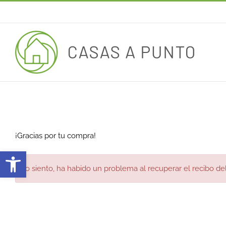
Saltar
al
contenido
¡Gracias por tu compra!
Abrir barra de herramientas
Lo siento, ha habido un problema al recuperar el recibo de