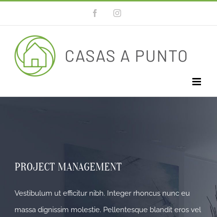
Saltar
Facebook
Instagram
Abrir barra de herramientas
al
contenido
PROJECT MANAGEMENT
Vestibulum ut efficitur nibh. Integer rhoncus nunc eu
massa dignissim molestie. Pellentesque blandit eros vel