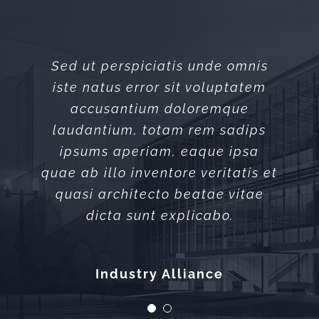
Sed ut perspiciatis unde omnis
Sed ut perspiciatis unde omnis
iste natus error sit voluptatem
iste natus error sit voluptatem
accusantium doloremque
accusantium doloremque
laudantium, totam rem sadips
laudantium, totam rem sadips
ipsums aperiam, eaque ipsa
ipsums aperiam, eaque ipsa
quae ab illo inventore veritatis et
quae ab illo inventore veritatis et
quasi architecto beatae vitae
quasi architecto beatae vitae
dicta sunt explicabo.
dicta sunt explicabo.
Xtra Technologies
Industry Alliance