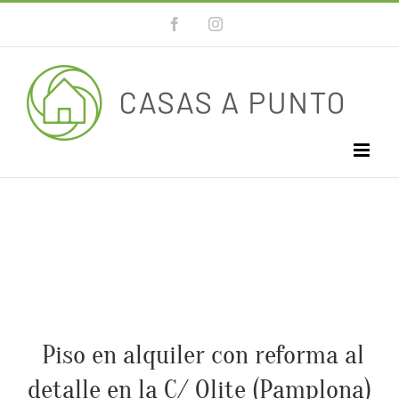
Saltar
Facebook
Instagram
Abrir barra de herramientas
al
contenido
Piso en alquiler con reforma al
detalle en la C/ Olite (Pamplona)