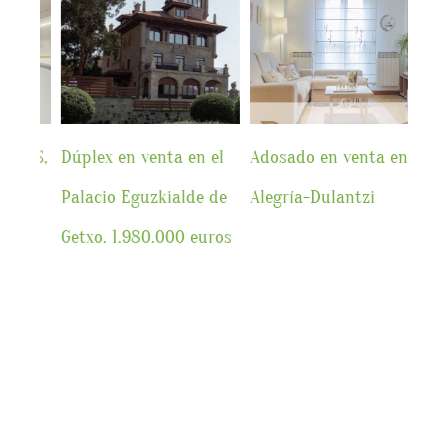
el
Adosado en venta en
Centro de Madrid,
GOR
 de
Alegría-Dulantzi
apartamento en
ALC
ros
alquiler
RES