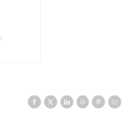
m
Facebook
X
LinkedIn
WhatsApp
Pinterest
Correo
electrónico