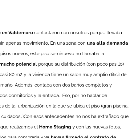
o en Valdemoro
contactaron con nosotros porque llevaba
 sin apenas movimiento. En una zona con
una alta demanda
 pisos nuevos, este piso seminuevo no llamaba la
mucho potencial
porque su distribución (con poco pasillo)
si 80 m2 y la vivienda tiene un salón muy amplio difícil de
tamaño. Además, contaba con dos baños completos y
os dormitorios y la entrada. Eso, por no hablar de
 de la urbanización en la que se ubica el piso (gran piscina,
uy cuidados…)Con esos antecedentes no nos ha extrañado que
que realizamos el
Home Staging
y con las nuevas fotos,
ados para comprarla y
ya hayan firmado el contrato de