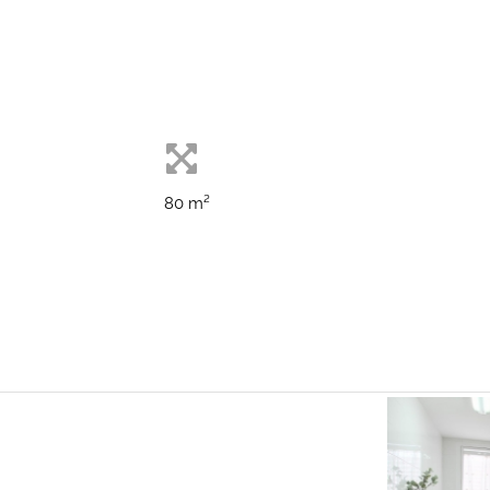
80
m²