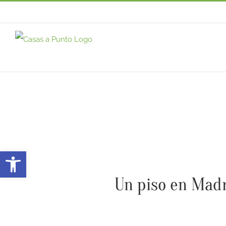
Saltar
al
contenido
Abrir barra de herramientas
Un piso en Mad