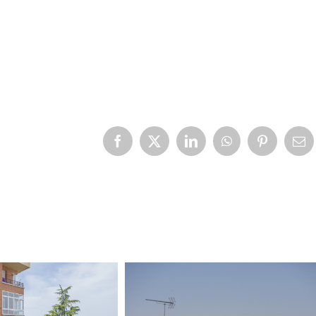
Facebook
X
LinkedIn
WhatsApp
Pinterest
Cor
ele