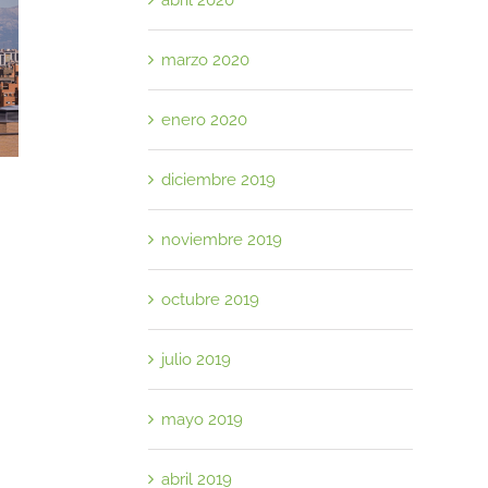
abril 2020
marzo 2020
enero 2020
diciembre 2019
Vaciar, neutralizar, puesta en escena
¿Qué gastos te 
y… vendido!!
una vivienda de
noviembre 2019
octubre 2019
julio 2019
mayo 2019
abril 2019