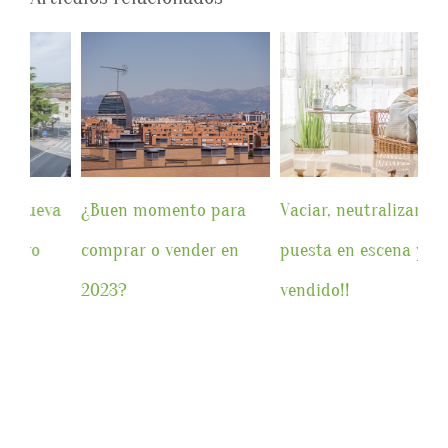
Vaciar, neutralizar,
¿Qué gastos te puedes
En
puesta en escena y…
desgravar de una
Ur
vendido!!
vivienda de alquiler?