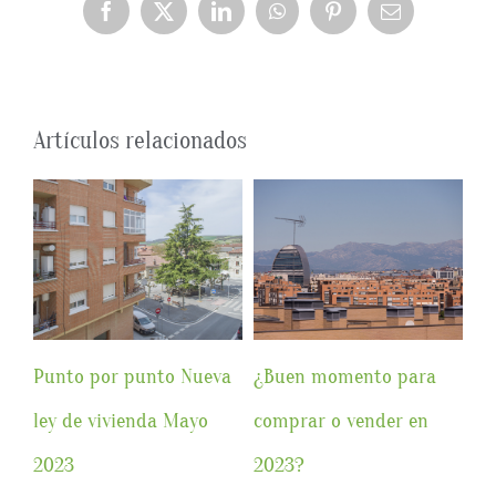
Facebook
X
LinkedIn
WhatsApp
Pinterest
Correo
electrónico
Artículos relacionados
Punto por punto Nueva
¿Buen momento para
Va
ia
ley de vivienda Mayo
comprar o vender en
pu
2023
2023?
ve